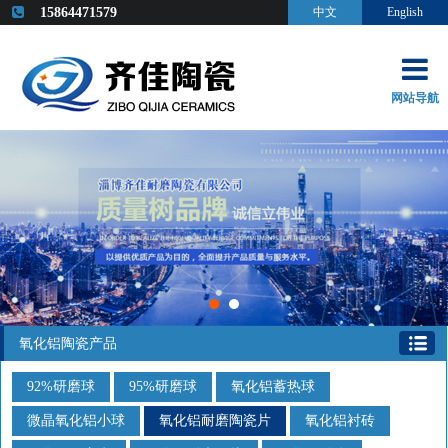
15864471579
中文
English
网站导航
氧化铝陶瓷产品
92%研磨球
95%研磨球
氧化铝蓄热球
微晶氧化铝小球
氧化铝耐磨陶瓷片
氧化铝衬砖