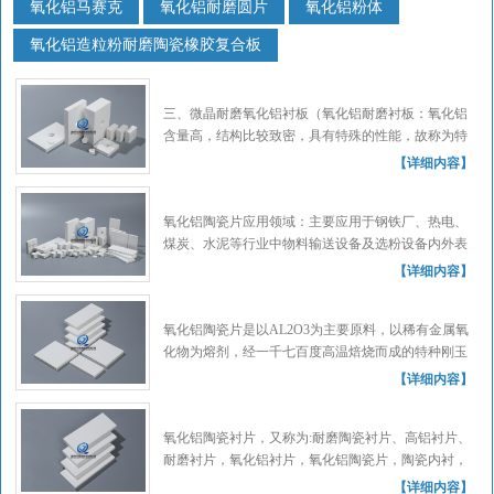
氧化铝马赛克
氧化铝耐磨圆片
氧化铝粉体
氧化铝造粒粉耐磨陶瓷橡胶复合板
三、微晶耐磨氧化铝衬板（氧化铝耐磨衬板：氧化铝
含量高，结构比较致密，具有特殊的性能，故称为特
种陶瓷。Al2O3.陶瓷材料是以氧离子构成的密排六方
【详细内容】
结构，而铝离子填充于三分之二的八面体间隙中，这
是与天然......
氧化铝陶瓷片应用领域：主要应用于钢铁厂、热电、
煤炭、水泥等行业中物料输送设备及选粉设备内外表
面。 产品具有抗、抗冲击耐高温、施工方便等特点，
【详细内容】
是石油、化工、冶金、电力、水泥、石墨、制药、机
械等行业物......
氧化铝陶瓷片是以AL2O3为主要原料，以稀有金属氧
化物为熔剂，经一千七百度高温焙烧而成的特种刚玉
陶瓷。 性能特点 1、硬度大 经中科院上海硅酸盐研究
【详细内容】
所测定，其洛氏硬度为HRA80-90，硬度仅次于金......
氧化铝陶瓷衬片，又称为:耐磨陶瓷衬片、高铝衬片、
耐磨衬片，氧化铝衬片，氧化铝陶瓷片，陶瓷内衬，
微晶耐磨氧化铝衬片 产品特点： 1.干压成型、高温烧
【详细内容】